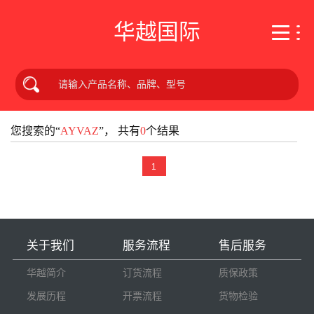
华越国际
您搜索的“
AYVAZ
”， 共有
0
个结果
1
关于我们
服务流程
售后服务
华越简介
订货流程
质保政策
发展历程
开票流程
货物检验