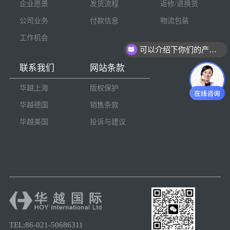
企业愿景
发货流程
返修/退换货
公司业务
付款信息
物流包装
工作机会
可以介绍下你们的产品么
联系我们
网站条款
华越上海
版权保护
华越德国
销售条款
华越美国
投诉与建议
TEL:86-021-50686311